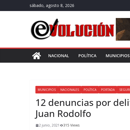
Saltar
sábado, agosto 8, 2026
al
contenido
NACIONAL
POLÍTICA
MUNICIPIOS
MUNICIPIOS
NACIONALES
POLÍTICA
PORTADA
SEGUR
12 denuncias por deli
Juan Rodolfo
2 junio, 2021
315 Views