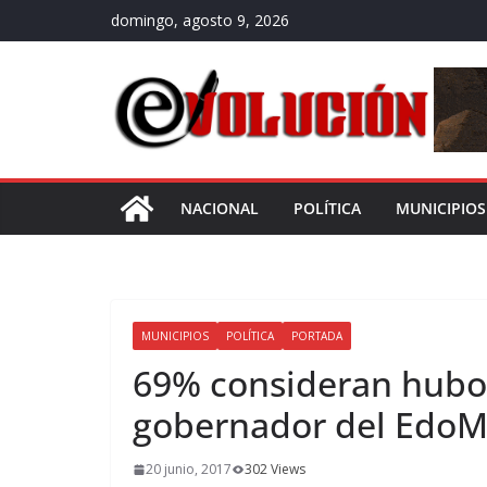
Saltar
domingo, agosto 9, 2026
al
contenido
NACIONAL
POLÍTICA
MUNICIPIOS
MUNICIPIOS
POLÍTICA
PORTADA
69% consideran hubo 
gobernador del EdoM
20 junio, 2017
302 Views