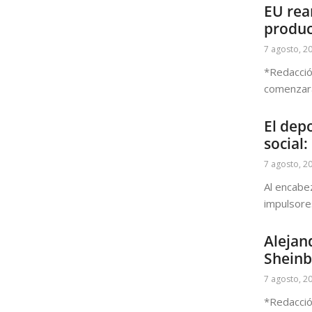
EU rea
produc
7 agosto, 2
*Redacció
comenzará
El depo
social
7 agosto, 2
Al encabe
impulsore
Alejan
Sheinb
7 agosto, 2
*Redacció