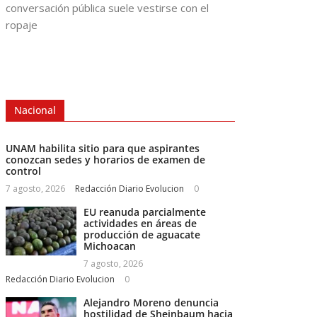
conversación pública suele vestirse con el
ropaje
Nacional
UNAM habilita sitio para que aspirantes
conozcan sedes y horarios de examen de
control
7 agosto, 2026
Redacción Diario Evolucion
0
EU reanuda parcialmente
actividades en áreas de
producción de aguacate
Michoacan
7 agosto, 2026
Redacción Diario Evolucion
0
Alejandro Moreno denuncia
hostilidad de Sheinbaum hacia