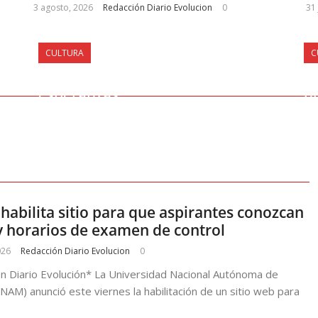
3 agosto, 2026
Redacción Diario Evolucion
0
31 
CULTURA
C
ª
Telegrafista, oficio que unía
De
esperanzas
h
abilita sitio para que aspirantes conozcan
y horarios de examen de control
026
Redacción Diario Evolucion
0
n Diario Evolución* La Universidad Nacional Autónoma de
NAM) anunció este viernes la habilitación de un sitio web para