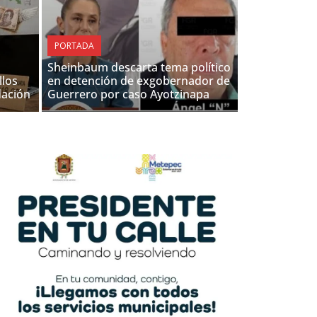
PORTADA
Sheinbaum descarta tema político
llos
en detención de exgobernador de
lación
Guerrero por caso Ayotzinapa