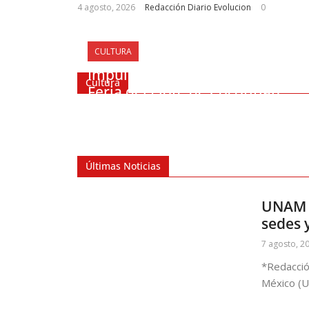
4 agosto, 2026
Redacción Diario Evolucion
0
CULTURA
Impulsa Valentín Martínez la 41.
Cultura
Feria del Elote de Cocotitlán
Últimas Noticias
UNAM h
sedes 
7 agosto, 2
*Redacció
México (U