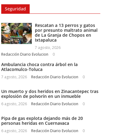
Seguridad
Rescatan a 13 perros y gatos
por presunto maltrato animal
de La Granja de Chopos en
Ixtapaluca
7 agosto, 2026
Redacción Diario Evolucion
0
Ambulancia choca contra árbol en la
Atlacomulco-Toluca
7 agosto, 2026
Redacción Diario Evolucion
0
Un muerto y dos heridos en Zinacantepec tras
explosión de polvorín en un inmueble
6 agosto, 2026
Redacción Diario Evolucion
0
Pipa de gas explota dejando más de 20
personas heridas en Cuernavaca
6 agosto, 2026
Redacción Diario Evolucion
0