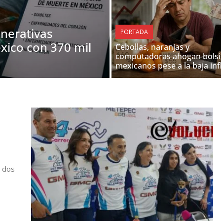
nerativas
PORTADA
xico con 370 mil
Cebollas, naranjas y
computadoras ahogan bolsi
mexicanos pese a la baja inf
a dos