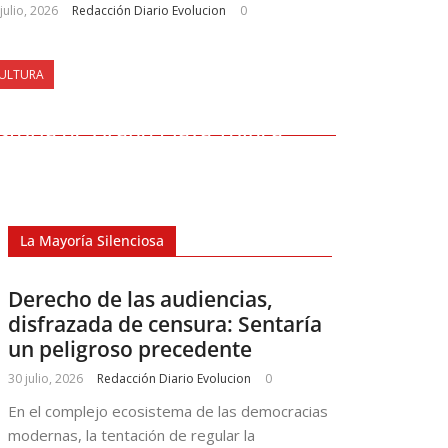
julio, 2026
Redacción Diario Evolucion
0
ULTURA
 cárcel a centro comercial: la
istoria de Grand Plaza Toluca
La Mayoría Silenciosa
Derecho de las audiencias,
disfrazada de censura: Sentaría
un peligroso precedente
30 julio, 2026
Redacción Diario Evolucion
0
En el complejo ecosistema de las democracias
modernas, la tentación de regular la