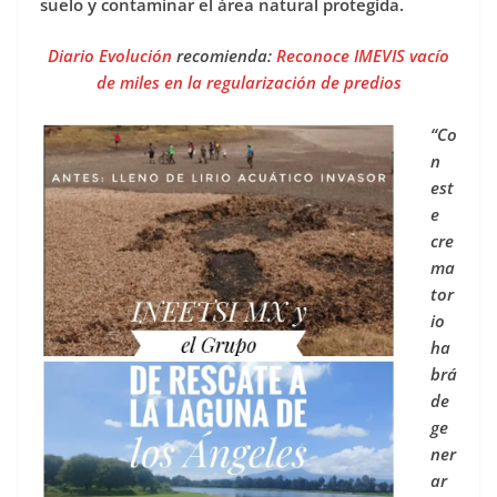
suelo y contaminar el área natural protegida.
Diario Evolución
recomienda:
Reconoce IMEVIS vacío
de miles en la regularización de predios
“Co
n
est
e
cre
ma
tor
io
ha
brá
de
ge
ner
ar