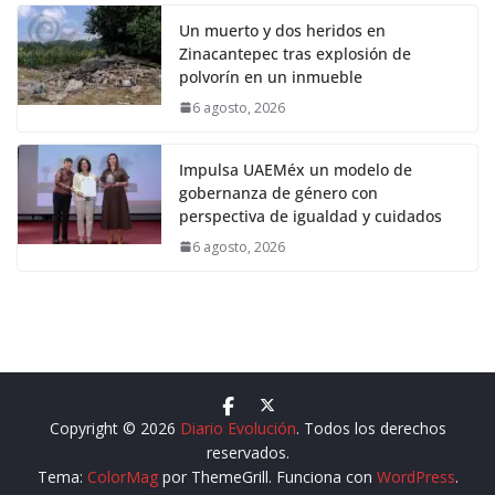
Un muerto y dos heridos en
Zinacantepec tras explosión de
polvorín en un inmueble
6 agosto, 2026
Impulsa UAEMéx un modelo de
gobernanza de género con
perspectiva de igualdad y cuidados
6 agosto, 2026
Copyright © 2026
Diario Evolución
. Todos los derechos
reservados.
Tema:
ColorMag
por ThemeGrill. Funciona con
WordPress
.