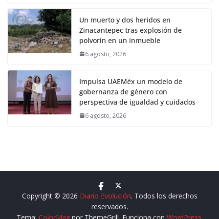
Un muerto y dos heridos en
Zinacantepec tras explosión de
polvorín en un inmueble
6 agosto, 2026
Impulsa UAEMéx un modelo de
gobernanza de género con
perspectiva de igualdad y cuidados
6 agosto, 2026
Copyright © 2026
Diario Evolución
. Todos los derechos
reservados.
Tema:
ColorMag
por ThemeGrill. Funciona con
WordPress
.