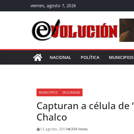
Saltar
viernes, agosto 7, 2026
al
contenido
NACIONAL
POLÍTICA
MUNICIPIOS
MUNICIPIOS
SEGURIDAD
Capturan a célula de 
Chalco
13 agosto, 2019
394 Views