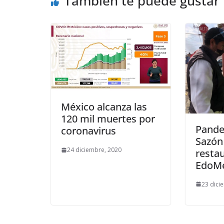
También te puede gustar
México alcanza las
120 mil muertes por
Pande
coronavirus
Sazón
24 diciembre, 2020
resta
EdoM
23 dici