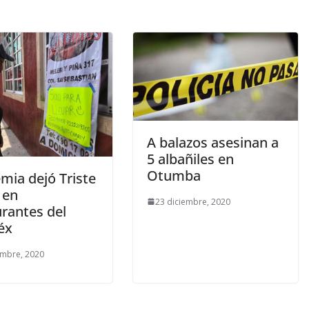
A balazos asesinan a
5 albañiles en
Otumba
mia dejó Triste
 en
23 diciembre, 2020
urantes del
éx
embre, 2020