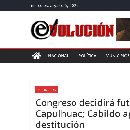
Saltar
miércoles, agosto 5, 2026
al
contenido
NACIONAL
POLÍTICA
MUNICIPIOS
MUNICIPIOS
Congreso decidirá fut
Capulhuac; Cabildo a
destitución