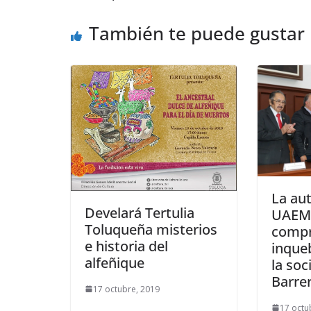
También te puede gustar
La au
Develará Tertulia
UAEM
Toluqueña misterios
comp
e historia del
inque
alfeñique
la soc
Barre
17 octubre, 2019
17 octu