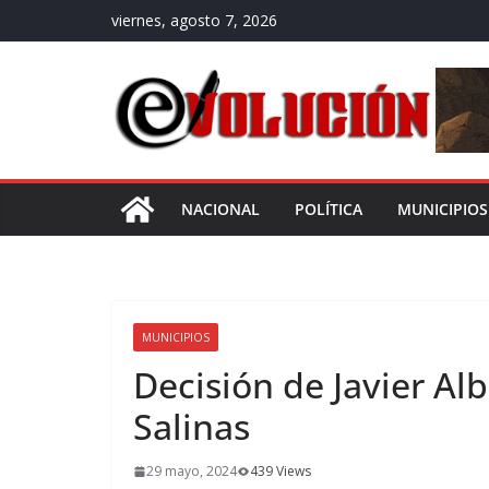
Saltar
viernes, agosto 7, 2026
al
contenido
NACIONAL
POLÍTICA
MUNICIPIOS
MUNICIPIOS
Decisión de Javier Al
Salinas
29 mayo, 2024
439 Views