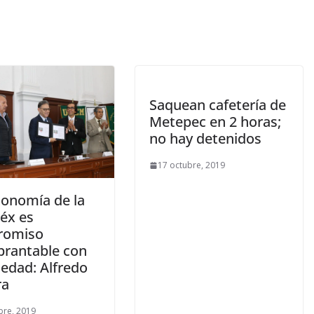
Saquean cafetería de
Metepec en 2 horas;
no hay detenidos
17 octubre, 2019
tonomía de la
éx es
romiso
brantable con
iedad: Alfredo
ra
bre, 2019