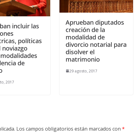
Aprueban diputados
an incluir las
creación de la
iones
modalidad de
ricas, políticas
divorcio notarial para
l noviazgo
disolver el
modalidades
matrimonio
lencia de
o
29 agosto, 2017
to, 2017
licada.
Los campos obligatorios están marcados con
*