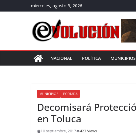
Saltar
miércoles, agosto 5, 2026
al
contenido
NACIONAL
POLÍTICA
MUNICIPIOS
MUNICIPIOS
PORTADA
Decomisará Protección
en Toluca
10 septiembre, 2017
423 Views