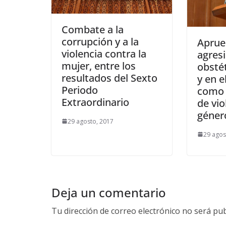
Combate a la
corrupción y a la
Aprueb
violencia contra la
agres
mujer, entre los
obstét
resultados del Sexto
y en e
Periodo
como 
Extraordinario
de vio
géner
29 agosto, 2017
29 agos
Deja un comentario
Tu dirección de correo electrónico no será pub