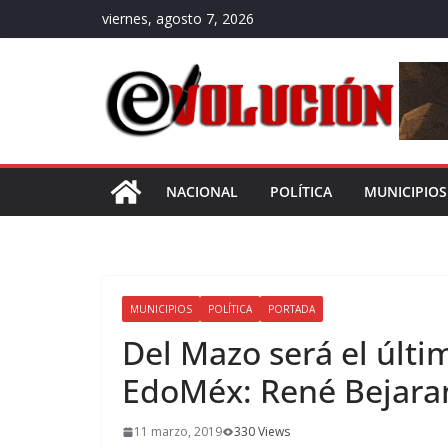
Saltar
viernes, agosto 7, 2026
al
contenido
NACIONAL
POLÍTICA
MUNICIPIOS
MUNICIPIOS
POLÍTICA
PORTADA
Del Mazo será el últi
EdoMéx: René Bejara
11 marzo, 2019
330 Views