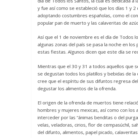
día de Todos los Santos, la cual es dedicada a
y fue así como se estableció que los días 1 y 2
adoptando costumbres españolas, como el cons
popular pan de muerto y las calaveritas de azúc
Así que el 1 de noviembre es el día de Todos los
algunas zonas del país se pasa la noche en los
estas fiestas. Algunos dicen que este día se re
Mientras que el 30 y 31 a todos aquellos que se
se degustan todos los platillos y bebidas de la
cree que el espíritu de sus difuntos regresa de
degustar los alimentos de la ofrenda.
El origen de la ofrenda de muertos tiene relaci
hombres y mujeres mexicas, así como con los a
interceder por las “ánimas benditas o del purg
velas, veladoras, cirios, flor de cempasúchil, s
del difunto, alimentos, papel picado, calaverit