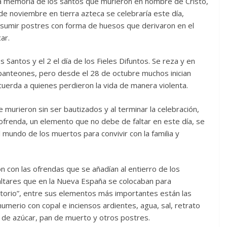
 la memoria de los santos que murieron en nombre de Cristo,
 de noviembre en tierra azteca se celebraría este día,
umir postres con forma de huesos que derivaron en el
ar.
 Santos y el 2 el día de los Fieles Difuntos. Se reza y en
 panteones, pero desde el 28 de octubre muchos inician
cuerda a quienes perdieron la vida de manera violenta.
 murieron sin ser bautizados y al terminar la celebración,
 ofrenda, un elemento que no debe de faltar en este día, se
l mundo de los muertos para convivir con la familia y
ón con las ofrendas que se añadían al entierro de los
ltares que en la Nueva España se colocaban para
atorio”, entre sus elementos más importantes están las
ahumerio con copal e inciensos ardientes, agua, sal, retrato
as de azúcar, pan de muerto y otros postres.