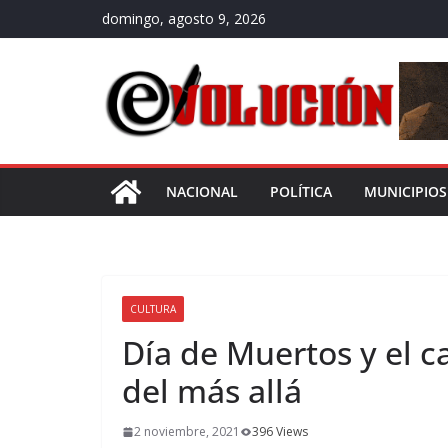
Saltar
domingo, agosto 9, 2026
al
contenido
NACIONAL
POLÍTICA
MUNICIPIOS
CULTURA
Día de Muertos y el c
del más allá
2 noviembre, 2021
396 Views