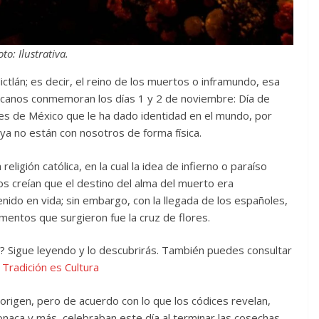
oto: Ilustrativa.
ctlán; es decir, el reino de los muertos o inframundo, esa
icanos conmemoran los días 1 y 2 de noviembre: Día de
es de México que le ha dado identidad en el mundo, por
ya no están con nosotros de forma física.
eligión católica, en la cual la idea de infierno o paraíso
os creían que el destino del alma del muerto era
nido en vida; sin embargo, con la llegada de los españoles,
ementos que surgieron fue la cruz de flores.
ón? Sigue leyendo y lo descubrirás. También puedes consultar
l
Tradición es Cultura
u origen, pero de acuerdo con lo que los códices revelan,
naca y más, celebraban este día al terminar las cosechas,