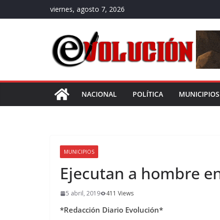
Saltar
viernes, agosto 7, 2026
al
contenido
NACIONAL
POLÍTICA
MUNICIPIOS
MUNICIPIOS
Ejecutan a hombre e
5 abril, 2019
411 Views
*Redacción Diario Evolución*