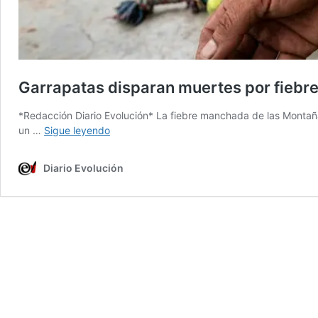
Garrapatas disparan muertes por fiebr
*Redacción Diario Evolución* La fiebre manchada de las Monta
Garrapatas
un …
Sigue leyendo
disparan
muertes
Diario Evolución
por
fiebre
manchada
en
el
norte
de
México
con
80