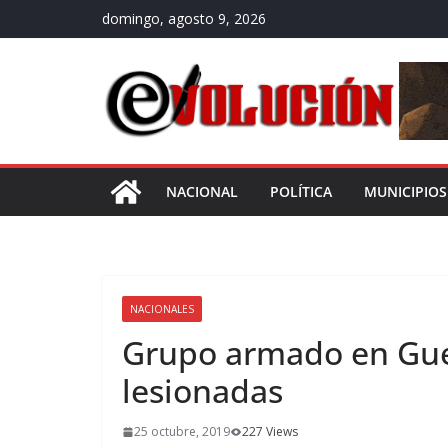
Saltar
domingo, agosto 9, 2026
al
contenido
NACIONAL
POLÍTICA
MUNICIPIOS
NACIONALES
Grupo armado en Gue
lesionadas
25 octubre, 2019
227 Views