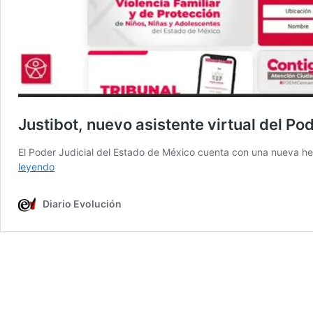
Justibot, nuevo asistente virtual del Po
El Poder Judicial del Estado de México cuenta con una nueva herr
Justibot,
leyendo
nuevo
asistente
Diario Evolución
virtual
del
Poder
Judicial
del
EdoMéx