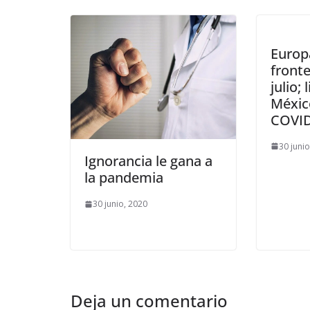
Europ
fronte
julio;
Méxic
COVID
30 juni
Ignorancia le gana a
la pandemia
30 junio, 2020
Deja un comentario