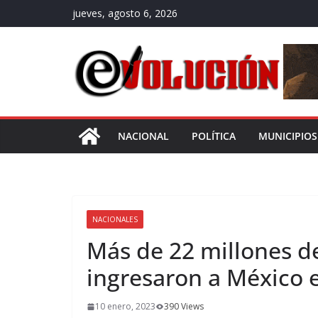
Saltar
jueves, agosto 6, 2026
al
contenido
NACIONAL
POLÍTICA
MUNICIPIOS
NACIONALES
Más de 22 millones de
ingresaron a México 
10 enero, 2023
390 Views