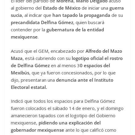
El líder del partido de
Morena
,
Mario Delgado
acusó
al gobierno del
Estado de México
de iniciar una
guerra
sucia
, al indicar que
han tapado la propaganda
de su
precandidata Delfina Gómez
, quien buscará
contender por la
gubernatura de la entidad
mexiquense
.
Acusó que el GEM, encabezado por
Alfredo del Mazo
Maza
, está cubriendo con su
logotipo oficial el rostro
de Delfina Gómez
en al menos 3
0 espacios del
Mexibús
, que ya fueron concesionados, por lo que
dijo, presentaran una
denuncia ante el Instituto
Electoral estatal.
Indicó que todos los espacios para Delfina Gómez
fueron colocados el sábado 14 de enero, y el domingo
amanecieron tapados con el logotipo del Gobierno
mexiquense,
pidiendo una explicación del
gobernador mexiquense
ante lo que calificó como