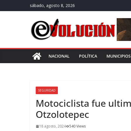
Saltar
sábado, agosto 8, 2026
al
contenido
NACIONAL
POLÍTICA
MUNICIPIOS
SEGURIDAD
Motociclista fue ulti
Otzolotepec
18 agosto, 2024
540 Views