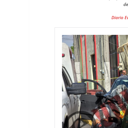
de
Diario E