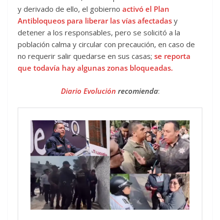
y derivado de ello, el gobierno
activ
ó el Plan
Antibloqueos para liberar las vías afectadas
y
detener a los responsables, pero se solicitó a la
población calma y circular con precaución, en caso de
no requerir salir quedarse en sus casas;
se reporta
que todavía hay algunas zonas bloqueadas.
Diario Evolución
recomienda
: