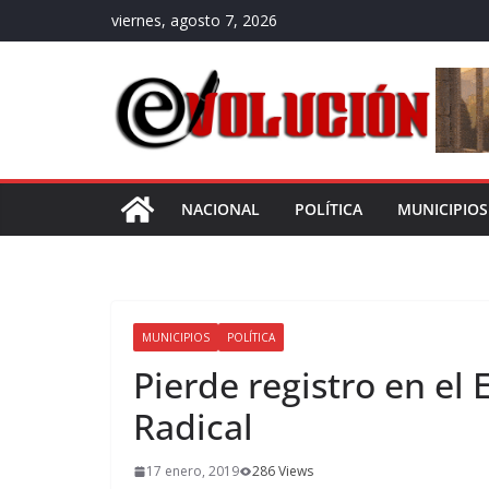
Saltar
viernes, agosto 7, 2026
al
contenido
NACIONAL
POLÍTICA
MUNICIPIOS
MUNICIPIOS
POLÍTICA
Pierde registro en el
Radical
17 enero, 2019
286 Views