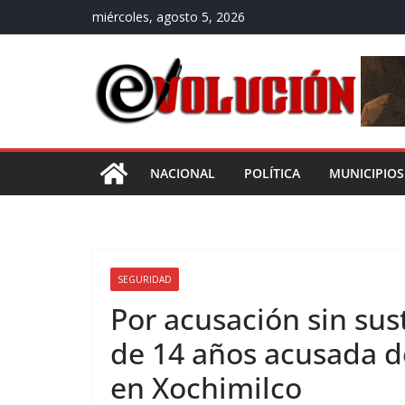
Saltar
miércoles, agosto 5, 2026
al
contenido
NACIONAL
POLÍTICA
MUNICIPIOS
SEGURIDAD
Por acusación sin sus
de 14 años acusada d
en Xochimilco