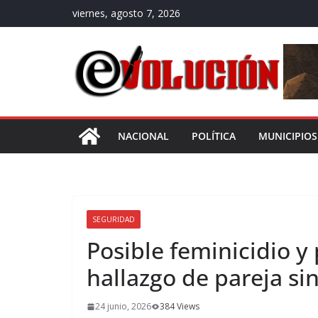
Saltar
viernes, agosto 7, 2026
al
contenido
NACIONAL
POLÍTICA
MUNICIPIOS
SEGURIDAD
Posible feminicidio y 
hallazgo de pareja sin
24 junio, 2026
384 Views