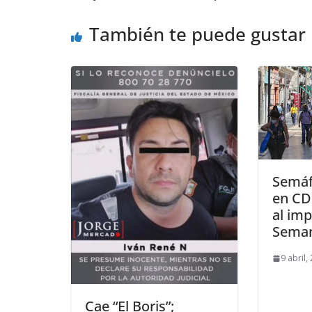
También te puede gustar
Semáf
en CD
al im
Seman
9 abril,
Cae “El Boris”;