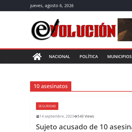
Saltar
jueves, agosto 6, 2026
al
contenido
NACIONAL
POLÍTICA
MUNICIPIOS
10 asesinatos
SEGURIDAD
14 septiembre, 2023
543 Views
Sujeto acusado de 10 asesina