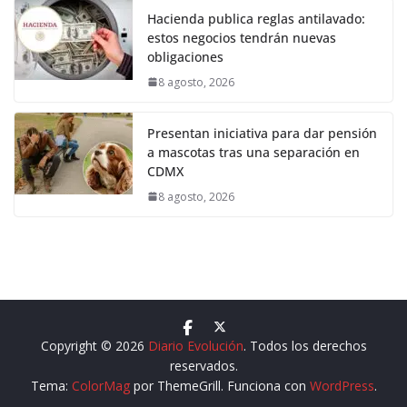
Hacienda publica reglas antilavado:
estos negocios tendrán nuevas
obligaciones
8 agosto, 2026
Presentan iniciativa para dar pensión
a mascotas tras una separación en
CDMX
8 agosto, 2026
Copyright © 2026
Diario Evolución
. Todos los derechos
reservados.
Tema:
ColorMag
por ThemeGrill. Funciona con
WordPress
.