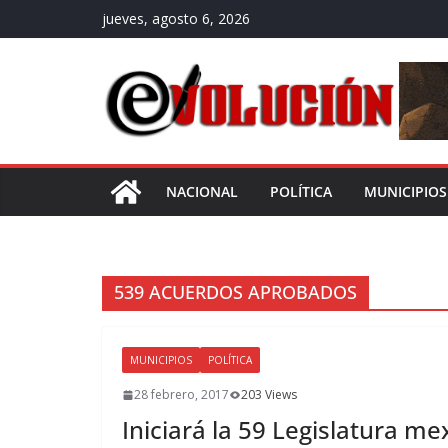
Saltar
jueves, agosto 6, 2026
al
contenido
NACIONAL
POLÍTICA
MUNICIPIOS
539 ACUERDOS APROBADOS
MUNICIPIOS
POLÍTICA
28 febrero, 2017
203 Views
Iniciará la 59 Legislatura m