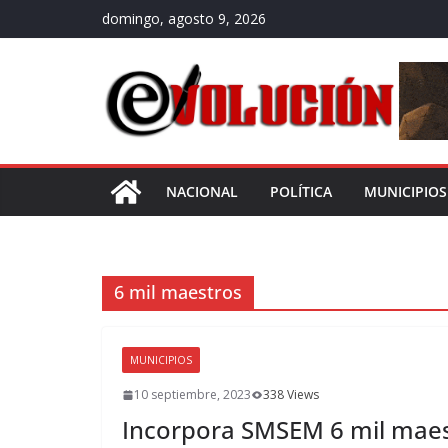
Saltar
domingo, agosto 9, 2026
al
contenido
NACIONAL
POLÍTICA
MUNICIPIOS
6 mil maestros
MUNICIPIOS
10 septiembre, 2023
338 Views
Incorpora SMSEM 6 mil maes