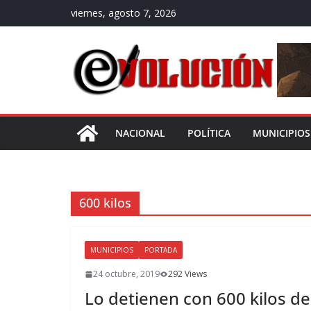
Saltar
viernes, agosto 7, 2026
al
contenido
NACIONAL
POLÍTICA
MUNICIPIOS
600 kilos
MUNICIPIOS
PORTADA
24 octubre, 2019
292 Views
Lo detienen con 600 kilos d