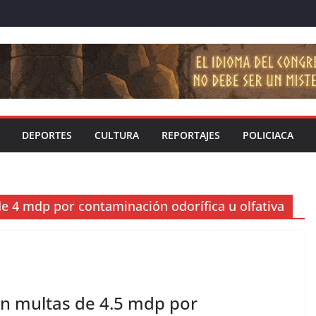
DEPORTES
CULTURA
REPORTAJES
POLICIACA
e 4 mdp por contaminación odorífica u olfativa
an multas de 4.5 mdp por