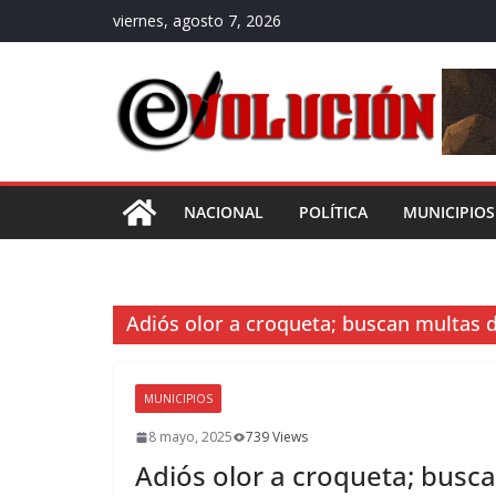
Saltar
viernes, agosto 7, 2026
al
contenido
NACIONAL
POLÍTICA
MUNICIPIOS
Adiós olor a croqueta; buscan multas d
MUNICIPIOS
8 mayo, 2025
739 Views
Adiós olor a croqueta; busc