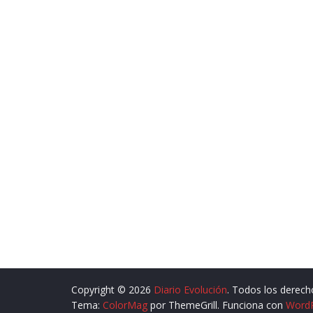
Copyright © 2026
Diario Evolución
. Todos los derech
Tema:
ColorMag
por ThemeGrill. Funciona con
Word