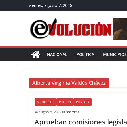
Saltar
viernes, agosto 7, 2026
al
contenido
NACIONAL
POLÍTICA
MUNICIPIOS
Alberta Virginia Valdés Chávez
MUNICIPIOS
POLÍTICA
PORTADA
2 agosto, 2017
288 Views
Aprueban comisiones legisla