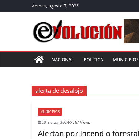
Saltar
viernes, agosto 7, 2026
al
contenido
NACIONAL
POLÍTICA
MUNICIPIOS
alerta de desalojo
MUNICIPIOS
29 marzo, 2024
567 Views
Alertan por incendio foresta