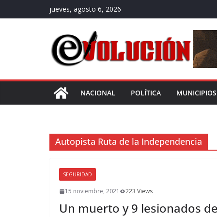
Saltar
jueves, agosto 6, 2026
al
contenido
NACIONAL
POLÍTICA
MUNICIPIOS
Autopista Ruta de la Independencia
SEGURIDAD
15 noviembre, 2021
223 Views
Un muerto y 9 lesionados de