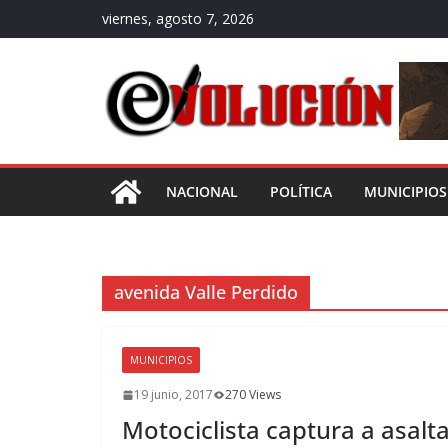
Saltar
viernes, agosto 7, 2026
al
contenido
NACIONAL
POLÍTICA
MUNICIPIOS
avenida Valle Perdido
MUNICIPIOS
19 junio, 2017
270 Views
Motociclista captura a asalt