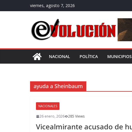
Saltar
viernes, agosto 7, 2026
al
contenido
NACIONAL
POLÍTICA
MUNICIPIOS
ayuda a Sheinbaum
NACIONALES
26 enero, 2026
285 Views
Vicealmirante acusado de hu