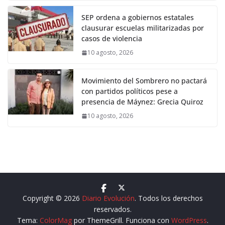
SEP ordena a gobiernos estatales
clausurar escuelas militarizadas por
casos de violencia
10 agosto, 2026
Movimiento del Sombrero no pactará
con partidos políticos pese a
presencia de Máynez: Grecia Quiroz
10 agosto, 2026
Copyright © 2026
Diario Evolución
. Todos los derechos
reservados.
Tema:
ColorMag
por ThemeGrill. Funciona con
WordPress
.