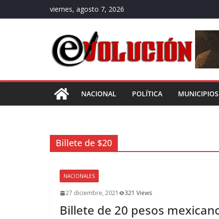
Saltar
viernes, agosto 7, 2026
al
contenido
NACIONAL
POLÍTICA
MUNICIPIOS
Billete de $20
NACIONALES
27 diciembre, 2021
321 Views
Billete de 20 pesos mexican