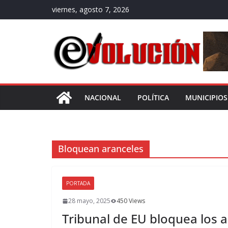
Saltar
viernes, agosto 7, 2026
al
contenido
NACIONAL
POLÍTICA
MUNICIPIOS
Bloquean aranceles
PORTADA
28 mayo, 2025
450 Views
Tribunal de EU bloquea los 