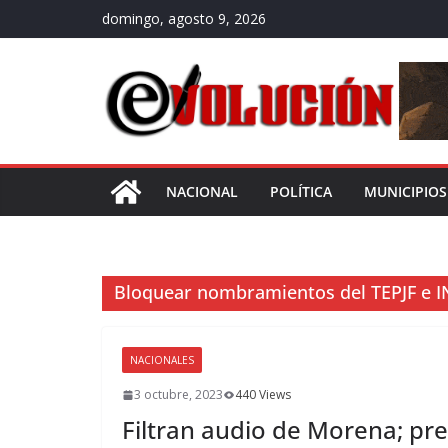
Saltar
domingo, agosto 9, 2026
al
contenido
NACIONAL
POLÍTICA
MUNICIPIOS
Bloquear nombramientos del TEPJF e I
NACIONALES
3 octubre, 2023
440 Views
Filtran audio de Morena; p