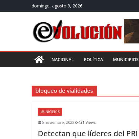
Saltar
domingo, agosto 9, 2026
al
contenido
NACIONAL
POLÍTICA
MUNICIPIOS
bloqueo de vialidades
MUNICIPIOS
6 noviembre, 2022
431 Views
Detectan que líderes del PR