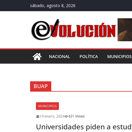
Saltar
sábado, agosto 8, 2026
al
contenido
NACIONAL
POLÍTICA
MUNICIPIOS
BUAP
MUNICIPIOS
19 enero, 2024
431 Views
Universidades piden a estud