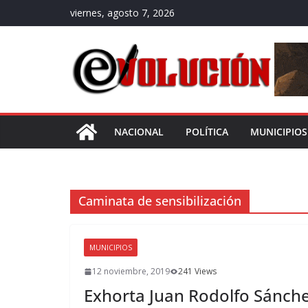
Saltar
viernes, agosto 7, 2026
al
contenido
NACIONAL
POLÍTICA
MUNICIPIOS
Caminata de sensibilización
MUNICIPIOS
12 noviembre, 2019
241 Views
Exhorta Juan Rodolfo Sánche