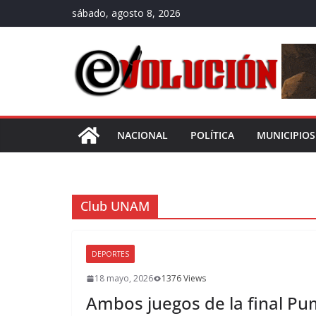
Saltar
sábado, agosto 8, 2026
al
contenido
NACIONAL
POLÍTICA
MUNICIPIOS
Club UNAM
DEPORTES
18 mayo, 2026
1376 Views
Ambos juegos de la final Pu