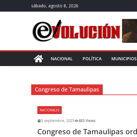
Saltar
sábado, agosto 8, 2026
al
contenido
NACIONAL
POLÍTICA
MUNICIPIOS
Congreso de Tamaulipas
NACIONALES
5 septiembre, 2025
483 Views
Congreso de Tamaulipas ord