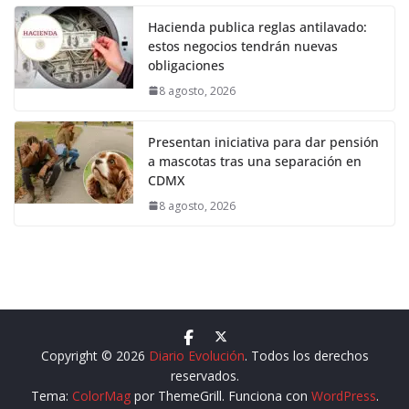
Hacienda publica reglas antilavado:
estos negocios tendrán nuevas
obligaciones
8 agosto, 2026
Presentan iniciativa para dar pensión
a mascotas tras una separación en
CDMX
8 agosto, 2026
Copyright © 2026
Diario Evolución
. Todos los derechos
reservados.
Tema:
ColorMag
por ThemeGrill. Funciona con
WordPress
.