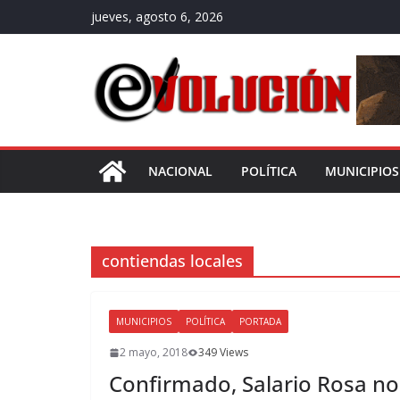
Saltar
jueves, agosto 6, 2026
al
contenido
NACIONAL
POLÍTICA
MUNICIPIOS
contiendas locales
MUNICIPIOS
POLÍTICA
PORTADA
2 mayo, 2018
349 Views
Confirmado, Salario Rosa no