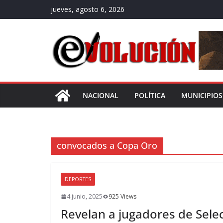
Saltar
jueves, agosto 6, 2026
al
contenido
NACIONAL
POLÍTICA
MUNICIPIOS
convocados a Copa Oro
DEPORTES
4 junio, 2025
925 Views
Revelan a jugadores de Sele