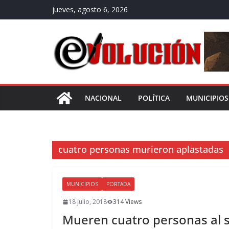
Saltar
jueves, agosto 6, 2026
al
contenido
NACIONAL
POLÍTICA
MUNICIPIOS
cuatro personas murieron aplastadas
MUNICIPIOS
PORTADA
18 julio, 2018
314 Views
Mueren cuatro personas al s