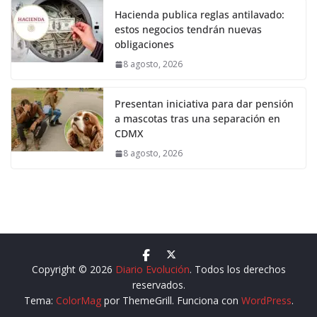
Hacienda publica reglas antilavado:
estos negocios tendrán nuevas
obligaciones
8 agosto, 2026
Presentan iniciativa para dar pensión
a mascotas tras una separación en
CDMX
8 agosto, 2026
Copyright © 2026
Diario Evolución
. Todos los derechos
reservados.
Tema:
ColorMag
por ThemeGrill. Funciona con
WordPress
.