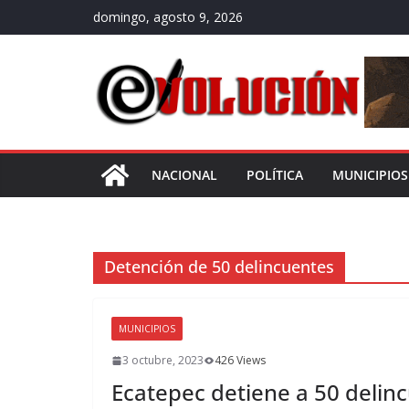
Saltar
domingo, agosto 9, 2026
al
contenido
NACIONAL
POLÍTICA
MUNICIPIOS
Detención de 50 delincuentes
MUNICIPIOS
3 octubre, 2023
426 Views
Ecatepec detiene a 50 delinc