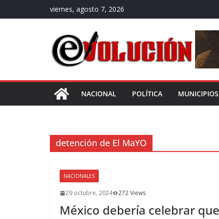
Saltar
viernes, agosto 7, 2026
al
contenido
NACIONAL
POLÍTICA
MUNICIPIOS
detención de El MaYO
NACIONALES
29 octubre, 2024
272 Views
México debería celebrar que 